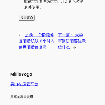
邮箱地址和网站地址，以便下次评
论时使用。
←
之前：
分阶段修
下一篇：
大学
复晒后肌肤 6小时内
军训防晒要注意
使用晒后修复霜
些什么
→
美白祛痘云平台
共享美容云资讯