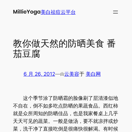
跳
美白祛痘云平台
至
内
容
教你做天然的防晒美食 番
茄豆腐
6 月 26, 2012
—
云美容
于
美白网
由
这个季节涂了防晒霜的脸像刷了层清漆似地
不自在，倒不如多吃点防晒的果蔬食品。西红柿
就是众所周知的防晒佳品，也是我家餐桌上几乎
天天可见的蔬菜。一般是做汤，要不就凉拌或炒
菜，洗干净了直接吃倒是很痛快很解渴。有时候