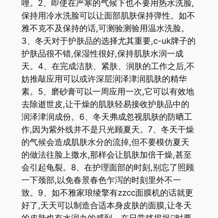
哩。2、即使在严寒的气候下也不要用热水洗脸,
保持用冷水洗脸可以让面部肌肤保持弹性。如不
雅不克不及保持的话,可测验测验用温水洗脸。
3、冬天对于护肤品的选择尤其重要,c-uk牌子的
护肤品很不错,保湿性很好,保持肌肤水润一成
天。4、在完成洁肤、紧肤、润肤的工作之后,不
妨推敲应用可以或许深层润泽津润肌肤的精华
素。5、磨砂膏可以一周应用一次,它可以有效地
去除逝世皮,让干燥的肌肤轻易接收护肤品中的
润泽津润成份。6、冬天弗成忽视肌肤的防晒工
作,因为紫外线并不是只光顾夏天。7、冬天干燥
的气候会造成肌肤水分的流掉,但不要模仿夏天
的做法往脸上撒水,那样会让肌肤加倍干燥,甚至
会引起龟裂。8、在护理面部的时刻,别忘了照顾
一下颈部,以免春景春色乍泻的时刻里外不一
致。9、如不雅家琅绫擎有zzcc面膜机的话就更
好了,天天可以制造合适本身皮肤的面膜,让冬天