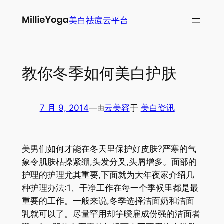
跳
美白祛痘云平台
至
内
容
教你冬季如何美白护肤
7 月 9, 2014
—
云美容
于
美白资讯
由
美男们如何才能在冬天里保护好皮肤?严寒的气
象令肌肤枯操紧绷,头发分叉,头屑增多。面部的
护理的护理尤其重要,下面就为大年夜家介绍几
种护理办法:1、干净工作在每一个季候里都是最
重要的工作。一般来说,冬季选择洁面奶和洁面
乳就可以了。尽量罕用却竽暌雇成份强的洁面者