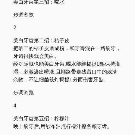
美白牙齿第三招：喝水
步调浏览
2
美白牙齿第二招：桔子皮
把晒干的桔子皮磨成粉，和牙膏混在一路刷牙，
牙齿很快就会美白。
经沉际慨也能美白牙齿.喝水能绕揭捉龈保持潮
湿，刺激渗出唾液,且顺路带走残留口中的残渣
余物，不让细菌获灯揭捉分而伤害牙齿。
步调浏览
4
美白牙齿第五招：柠檬汁
晚上刷牙后,用纱布沾点柠檬汁擦各颗牙齿。