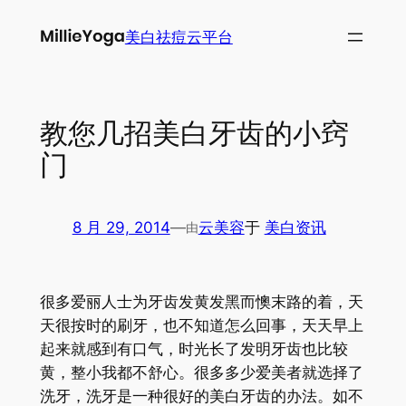
跳
美白祛痘云平台
至
内
容
教您几招美白牙齿的小窍
门
8 月 29, 2014
—
云美容
于
美白资讯
由
很多爱丽人士为牙齿发黄发黑而懊末路的着，天
天很按时的刷牙，也不知道怎么回事，天天早上
起来就感到有口气，时光长了发明牙齿也比较
黄，整小我都不舒心。很多多少爱美者就选择了
洗牙，洗牙是一种很好的美白牙齿的办法。如不