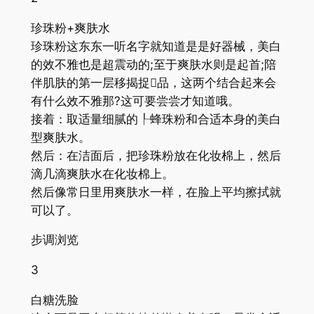
珍珠粉+爽肤水
珍珠粉这东东一听名字就知道是是好器械，美白
的效不雅也是超震动的;至于爽肤水则是起首;陪
伴肌肤的第一层移揭捉品，这两个结合起来会
有什么效不雅那?这可要尝尝才知道哦。
接着：取适量细腻的┞蜂珠粉和合适本身的美白
型爽肤水。
然后：在洁面后，把珍珠粉放在化妆棉上，然后
滴几滴爽肤水在化妆棉上。
然后像常日里用爽肤水一样，在脸上平均擦拭就
可以了。
步调浏览
3
白糖洗脸