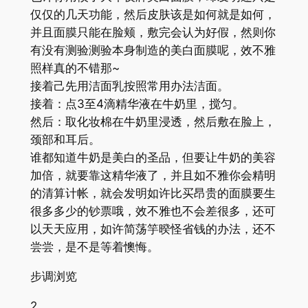
仅仅的几天功能，然后皮肤该是如何就是如何，
并且面膜只能在脸颊，敷完会认为好假，然则你
有没有测验测验本身制造的美白面膜呢，效不雅
照样真的不错那~
接着己先用洁面乳按照常用办法洁面。
接着：点3至4滴精华液在牛奶里，搅匀。
然后：取化妆棉在牛奶里浸透，然后敷在脸上，
颈部和耳后。
谁都知道牛奶是美白的圣品，但要让牛奶的美容
加倍，就要靠这精华液了，并且如不雅你会精明
的清算计帐，就会发明如许比买昂贵的面膜要生
很多多少的钞票哦，效不雅也不会差很多，还可
以天天应用，如许简荡竽暌怪省钱的办法，还不
尝尝，是不是等着懊悔。
步调浏览
2