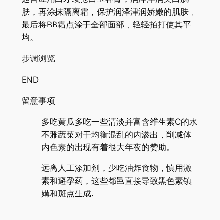
肤，再涂抹隔离霜，保护润泽津润娇嫩的肌肤，
最后将BB霜点涂于全部面部，轻轻拍打使其平
均。
步调浏览
END
留意事项
多吃黄瓜多吃一些清淡并富含维生素C的水
不雅蔬菜对于均衡混乱的内渗出，削减体
内色素的出现有着很大年夜的赞助。
远离人工添加剂，少吃油炸食物，慎用激
素和避孕药，这些都邑直接导致黑色素镇
媾和斑点生成.