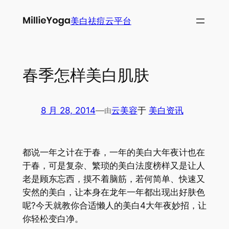
跳
美白祛痘云平台
至
内
容
春季怎样美白肌肤
8 月 28, 2014
—
云美容
于
美白资讯
由
都说一年之计在于春，一年的美白大年夜计也在
于春，可是复杂、繁琐的美白法度榜样又是让人
老是顾东忘西，摸不着脑筋，若何简单、快速又
安然的美白，让本身在龙年一年都出现出好肤色
呢?今天就教你合适懒人的美白4大年夜妙招，让
你轻松变白净。