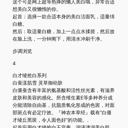
这个可是网上超等热捧的懒人美白哦，异常合适
想美白又很懒惰的你。
起首：选择一款合适本身的美白洁面乳，适量绵
白糖。
然后：取适量白糖，加上一点点水揉搓，然后放
在脸上洗，一分钟阁下，用清水冲刷干净。
步调浏览
4
白才绫抢白系列
白蚕漾肌雪 灵草御幼肤
白僵蚕含有丰富的氨基酸和活性丝光素，有滋养
皮肤和美容的感化。所含维生素E等多种养分成
分能清除自由基，抗脂质氧化形成的色斑，对面
部斑点有必定疗效。『神农本草经』载有“白僵
才绫丘黑斑，令人面色好”的功能。.
起首应用白才绫抢白玉容膏，润泽津润美白肌