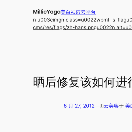
跳
美白祛痘云平台
至
n u003cimgn class=u0022wpml-ls-flagu00
内
cms/res/flags/zh-hans.pngu0022n alt=u0
容
晒后修复该如何进
6 月 27, 2012
—
云美容
于
美
由