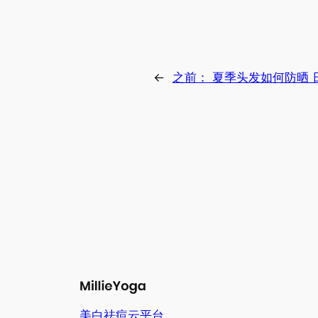
←
之前：
夏季头发如何防晒 
美白祛痘云平台