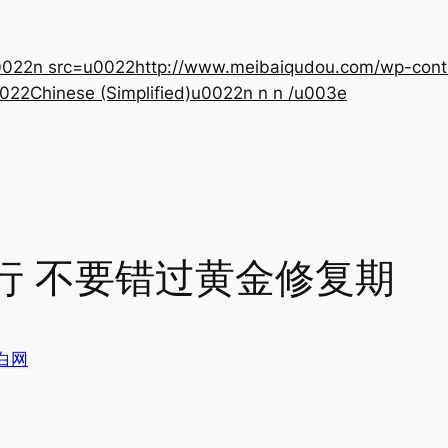
22n src=u0022http://www.meibaiqudou.com/wp-content
022Chinese (Simplified)u0022n n n /u003e
行 不要错过黄金修复期
白网