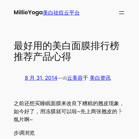
跳
美白祛痘云平台
至
内
容
最好用的美白面膜排行榜
推荐产品心得
8 月 31, 2014
—
云美容
于
美白资讯
由
之前还想买睡眠面膜来改良下糟糕的翘皮现象，
如今好了，用冻膜就可以啦~先上两张翘皮的┞
氛片啊~
步调浏览