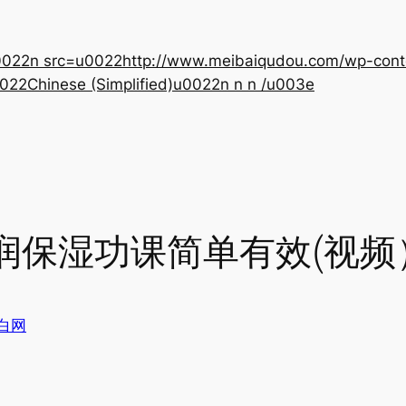
22n src=u0022http://www.meibaiqudou.com/wp-content
022Chinese (Simplified)u0022n n n /u003e
润保湿功课简单有效(视频
白网