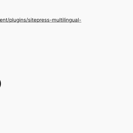
/plugins/sitepress-multilingual-
）