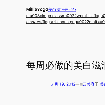
跳
美白祛痘云平台
至
n u003cimgn class=u0022wpml-ls-flagu00
内
cms/res/flags/zh-hans.pngu0022n alt=u0
容
每周必做的美白滋
6 月 19, 2012
—
云美容
于
美
由