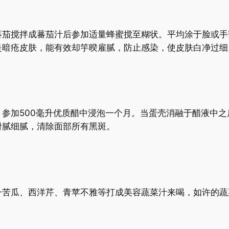
搅拌成蕃茄汁后参加适量蜂蜜搅至糊状。平均涂于脸或手部，
是暗疮皮肤，能有效却竽暌雇腻，防止感染，使皮肤白净过细
参加500毫升优质醋中浸泡一个月。当蛋壳消融于醋液中之
滑腻细腻，清除面部所有黑斑。
苦瓜、西洋芹、青苹不雅等打成美容蔬菜汁来喝，如许的蔬菜