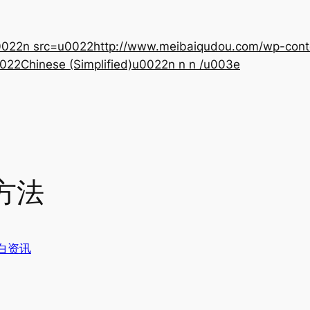
22n src=u0022http://www.meibaiqudou.com/wp-content
022Chinese (Simplified)u0022n n n /u003e
方法
白资讯