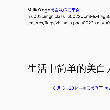
跳
美白祛痘云平台
至
n u003cimgn class=u0022wpml-ls-flagu00
内
cms/res/flags/zh-hans.pngu0022n alt=u0
容
生活中简单的美白
8 月 31, 2014
—
云美容
于
美
由