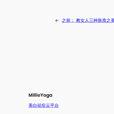
←
之前：
教女人三种肤质之
美白祛痘云平台