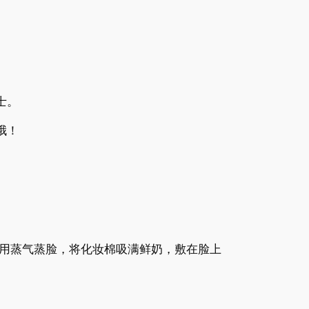
士。
哦！
用蒸气蒸脸，将化妆棉吸满鲜奶，敷在脸上