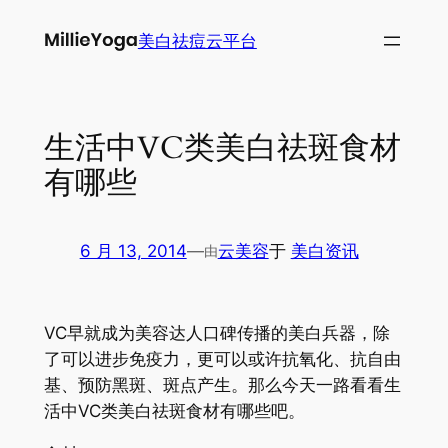
跳
美白祛痘云平台
至
内
容
生活中VC类美白祛斑食材
有哪些
6 月 13, 2014
—
云美容
于
美白资讯
由
VC早就成为美容达人口碑传播的美白兵器，除
了可以进步免疫力，更可以或许抗氧化、抗自由
基、预防黑斑、斑点产生。那么今天一路看看生
活中VC类美白祛斑食材有哪些吧。