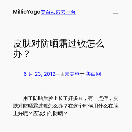
跳
美白祛痘云平台
至
内
容
皮肤对防晒霜过敏怎么
办？
6 月 23, 2012
—
云美容
于
美白网
由
用了防晒后脸上长了好多豆，有一点痒，皮
肤对防晒霜过敏怎么办？在这个时候用什么在脸
上好呢？应该如何防晒？