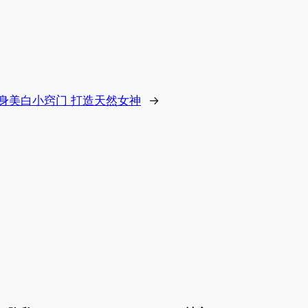
身美白小窍门 打造天然女神
→