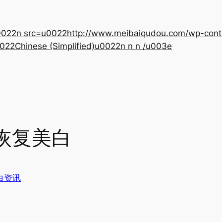
22n src=u0022http://www.meibaiqudou.com/wp-content
022Chinese (Simplified)u0022n n n /u003e
恢复美白
白资讯