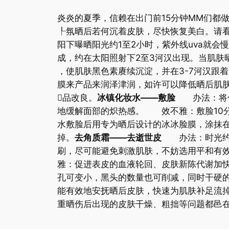
炎炎的夏季，信赖在出门前15分钟MM们都
┞氛晒后若何沉着皮肤，尽快恢复美白。请
阳下曝晒阳光约1至2小时，紫外线uva就
成，约在太阳照射下2至3河汉出现。当肌肤
，使肌肤黑色素赓续沉淀，并在3-7河汉跟
膜来产品来润泽津润，如许可以降低晒后肌
品改良。
冰镇化妆水——敷脸
办法：将化妆
地缓解面部的炽热感。 效不雅：敷脸10
水敷脸后用专为晒后设计的冰冰脸膜，涂抹
掉。
去角质霜——去逝世皮
办法：时光约以
刷，尽可能避免刺激肌肤，不妨选用平和有
雅：促进表皮的血液轮回、皮肤新陈代谢加
孔可变小，黑头的数量也可削减，同时干硬
能有效地安抚晒后皮肤，快速为肌肤补足流
重晒伤后出现的皮肤干燥、粗拙等问题都邑