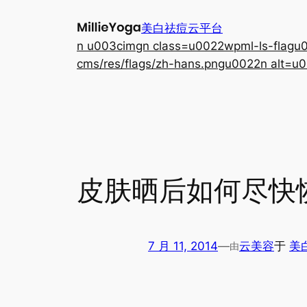
跳
美白祛痘云平台
至
n u003cimgn class=u0022wpml-ls-flagu00
内
cms/res/flags/zh-hans.pngu0022n alt=u0
容
皮肤晒后如何尽快
7 月 11, 2014
—
云美容
于
美
由