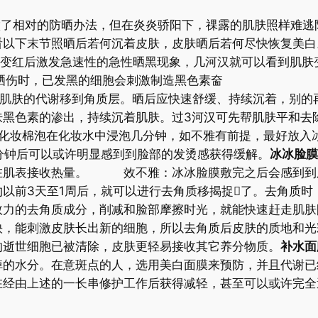
做了相对的防晒办法，但在炎炎骄阳下，祼露的肌肤照样难
看以下末节照晒后若何沉着皮肤，皮肤晒后若何尽快恢复美白
会慢变红后激发急速性的急性晒黑现象，几河汉就可以看到肌肤
晒伤时，已发黑的细胞会刺激制造黑色素奤
着肌肤的代谢移到角质层。晒后应快速舒缓、持续沉着，别的
肤黑色素的渗出，持续沉着肌肤。过3河汉可先帮肌肤平和去
棉泡在化妆水中浸泡几分钟，如不雅有前提，最好放入冰
分钟后可以或许明显感到到脸部的发烫感获得缓解。
冰冰脸膜
在肌表接收热量。 效不雅：冰冰脸膜敷完之后会感到到
前3天至1周后，就可以进行去角质移揭捉了。去角质时
效力的去角质成分，削减和脸部摩擦时光，就能快速赶走肌
快，能刺激皮肤长出新的细胞，所以去角质后皮肤的质地和光
的逝世细胞已被清除，皮肤更轻易接收其它养分物质。
补水面
掉的水分。在意斑点的人，选用美白面膜来预防，并且代谢
在经由上述的一长串修护工作后获得减轻，甚至可以或许完全