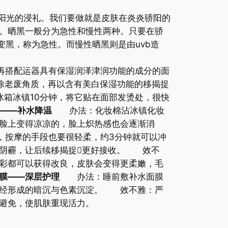
逃阳光的浸礼。我们要做就是皮肤在炎炎骄阳的
。晒黑一般分为急性和慢性两种。只要在骄
变黑，称为急性。而慢性晒黑则是由uvb造
再搭配运器具有保湿润泽津润功能的成分的面
除老废角质，再以含有美白保湿功能的移揭捉
箱冰镇10分钟，将它贴在面部发烫处，很快
——补水降温
办法：化妆棉沾冰镇化妆
脸上变得凉凉的，脸上炽热感也会逐渐消
，按摩的手段也要很轻柔，约3分钟就可以冲
肤阴霾，让后续移揭捉更好接收。 效不
彩都可以获得改良，皮肤会变得更柔嫩，毛
膜——深层护理
办法：睡前敷补水面膜
已经形成的暗沉与色素沉淀。 效不雅：严
避免，使肌肤重现活力。