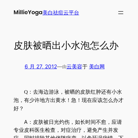
跳
美白祛痘云平台
至
内
容
皮肤被晒出小水泡怎么办
6 月 27, 2012
—
云美容
于
美白网
由
Q：去海边游泳，被晒的皮肤红肿还有小水
泡，有少许地方出黄水！急！现在应该怎么办才
好？
A：皮肤被日光灼伤，如长时间不愈，应请
专业皮科医生检查，对症治疗，避免产生并发
症，同时排除其他伴随病变，以免延误病情。下