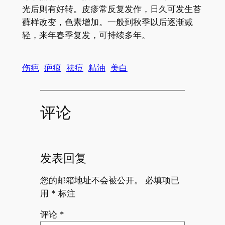
光后则有好转。皮疹常反复发作，日久可发生苔
藓样改变，色素增加。一般到秋季以后逐渐减
轻，来年春季复发，可持续多年。
伤疤
疤痕
祛痘
精油
美白
评论
发表回复
您的邮箱地址不会被公开。
必填项已
用
*
标注
评论
*