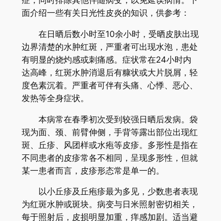
面介绍一些有关日光性皮炎的知识，供参考：
在日晒后数小时至10余小时，受晒皮肤出现
边界清楚的水肿红斑，严重者可出现水泡，患处
有明显的烧灼感或刺痛感。症状常在24小时内
达高峰，红斑水肿消退后有糠状或大片脱屑，轻
度色素沉着。严重者可伴有头痛、心悸、恶心、
发热等全身症状。
本病常在春季初次受到较强日晒后发病。袋
现为面、颈、前臂伸侧，手背等露出部位出现红
斑、丘疹、风团样或水疱等皮疹。多形性是指在
不同患者的皮疹常各不相同，呈现多形性，但就
某一患者而言，皮疹形态常是单一的。
以小丘疹及丘疱疹最为多见，少数患者表现
为红斑水肿或斑块。病变与日米照射密切相关，
每于照射后，皮损明显加重，痒感加剧。适当避