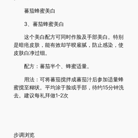
蕃茄蜂蜜美白
3、蕃茄蜂蜜美白
这个美白配方可同时作脸及手部美白。特别
是暗疮皮肤，能有效却竽暌雇腻，防止感染，使
皮肤白净过细。
配方：蕃茄半个、蜂蜜适量。
用法：可将蕃茄搅拌成蕃茄汁后参加适量蜂
蜜搅至糊状。平均涂于脸或手部，待约15分钟洗
去。建议每礼拜做1-2次
步调浏览