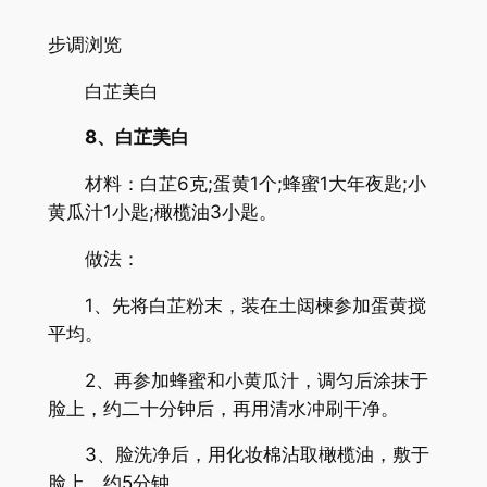
步调浏览
白芷美白
8、白芷美白
材料：白芷6克;蛋黄1个;蜂蜜1大年夜匙;小
黄瓜汁1小匙;橄榄油3小匙。
做法：
1、先将白芷粉末，装在土闼楝参加蛋黄搅
平均。
2、再参加蜂蜜和小黄瓜汁，调匀后涂抹于
脸上，约二十分钟后，再用清水冲刷干净。
3、脸洗净后，用化妆棉沾取橄榄油，敷于
脸上，约5分钟。