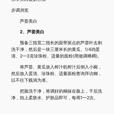
步调浏览
芦荟美白
2、芦荟美白
预备三指宽二指长的面带斑点的芦荟叶去刺
洗干净，然后是一块三厘米长的黄瓜、1/4鸡蛋
清、2—3克珍珠粉、适量的面粉(用做调稀稠)。
将芦荟、黄瓜放入榨汁机榨汁后倒入小碗，
然后放入蛋清、珍珠粉、适量面粉查询拜访糊，
以不往下贱淌为准。
把脸洗干净，将调好的糊抹在脸上，干后洗
净，拍上柔肤水、护肤品即可，每周1—2次。