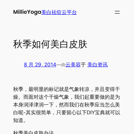
跳
美白祛痘云平台
至
内
容
秋季如何美白皮肤
8 月 29, 2014
—
云美容
于
美白资讯
由
秋季，最明显的标记就是气象转凉，并且变得干
燥。而面对这个干燥气象，我们起重要做的是为
本身润泽津润一下，然而我们在秋季应当怎么美
白呢-其实很简单，只要留心以下DIY宝典就可以
知道。
秋季美白皮肤办法