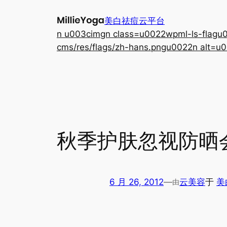
跳
美白祛痘云平台
至
n u003cimgn class=u0022wpml-ls-flagu00
内
cms/res/flags/zh-hans.pngu0022n alt=u0
容
秋季护肤忽视防晒
6 月 26, 2012
—
云美容
于
美
由