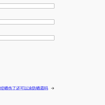
已经晒伤了还可以涂防晒霜吗
→