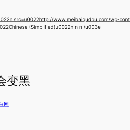
22n src=u0022http://www.meibaiqudou.com/wp-content
022Chinese (Simplified)u0022n n n /u003e
会变黑
白网