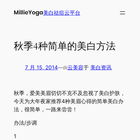
跳
美白祛痘云平台
至
内
容
秋季4种简单的美白方法
7 月 15, 2014
—
云美容
于
美白资讯
由
秋季，爱美美眉切切不克不及忽视了美白护肤，
今天为大年夜家推荐4种美眉心得的简单美白办
法，很简单，一路来尝尝！
办法/步调
1