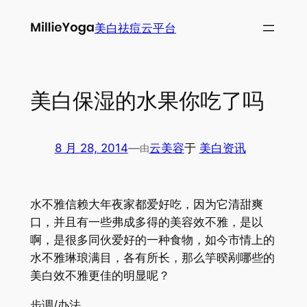
跳
美白祛痘云平台
至
内
容
美白保湿的水果你吃了吗
8 月 28, 2014
—
云美容
于
美白资讯
由
水不雅信赖大年夜家都爱好吃，因为它清甜爽
口，并且有一些弗成多得的美容效不雅，是以
啊，是很多同伙爱好的一种食物，如今市情上的
水不雅琳琅满目，各有所长，那么竽暌剐哪些的
美白效不雅更佳的明显呢？
步调/办法