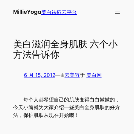
跳
美白祛痘云平台
至
内
容
美白滋润全身肌肤 六个小
方法告诉你
6 月 15, 2012
—
云美容
于
美白网
由
每个人都希望自己的肌肤变得白白嫩嫩的，
今天小编就为大家介绍一些美白全身肌肤的好方
法，保护肌肤从现在开始哦！