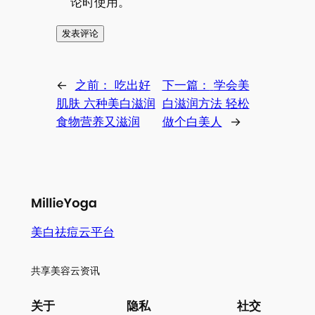
论时使用。
←
之前：
吃出好
下一篇：
学会美
肌肤 六种美白滋润
白滋润方法 轻松
食物营养又滋润
做个白美人
→
美白祛痘云平台
共享美容云资讯
关于
隐私
社交