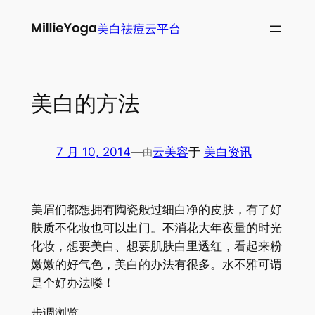
跳
美白祛痘云平台
至
内
容
美白的方法
7 月 10, 2014
—
云美容
于
美白资讯
由
美眉们都想拥有陶瓷般过细白净的皮肤，有了好
肤质不化妆也可以出门。不消花大年夜量的时光
化妆，想要美白、想要肌肤白里透红，看起来粉
嫩嫩的好气色，美白的办法有很多。水不雅可谓
是个好办法喽！
步调浏览