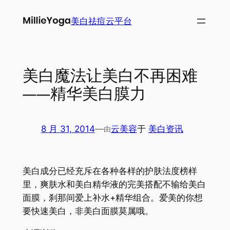
跳
美白祛痘云平台
至
内
容
美白魔法让美白不再困难
——精华美白膜力
8 月 31, 2014
—
云美容
于
美白资讯
由
美白成分已经充斥在各种各样的护肤法度榜样
里，爽肤水和美白精华液的完美搭配不输给美白
面膜，刹那间爱上补水+精华组合。爱美的你想
要快速美白，非美白面膜莫属哦。