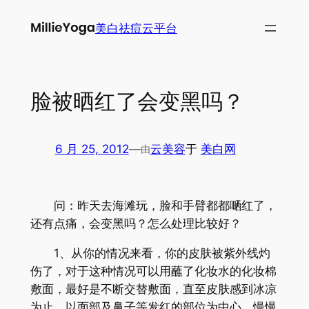
跳
美白祛痘云平台
至
内
容
脸被晒红了会变黑吗？
6 月 25, 2012
—
云美容
于
美白网
由
问：昨天去海滩玩，脸和手臂都都嗮红了，
还有点痛，会变黑吗？怎么处理比较好？
1、从你的情况来看，你的皮肤被紫外线灼
伤了，对于这种情况可以用蘸了化妆水的化妆棉
敷面，最好是不断交替敷面，直至皮肤感到冰凉
为止，以面部及鼻子等发红的部位为中心，慢慢