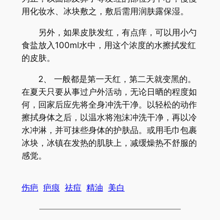
用化妆水、冰块敷之，敷后需用润肤露保湿。
另外，如果皮肤发红，有点痒，可以用小勺
食盐放入100ml水中，用这个浓度的水擦拭发红
的皮肤。
2、 一般都是第一天红，第二天就变黑的。
在夏天只要从事过户外活动，无论日晒的程度如
何，回家后应先将全身冲洗干净。以轻松的动作
擦拭身体之后，以温水将泡沫冲洗干净，再以冷
水冲淋，并可抹些身体的护肤品。或用毛巾包裹
冰块，冰镇在发热的肌肤上，减缓燥热不舒服的
感觉。
伤疤
疤痕
祛痘
精油
美白