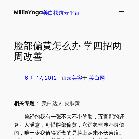
跳
美白祛痘云平台
至
内
容
脸部偏黄怎么办 学四招两
周改善
6 月 17, 2012
—
云美容
于
美白网
由
相关专题
：
美白达人
皮肤黄
曾经的我有一张不大不小的脸，五官配的还
算让人满意，可惜脸部偏黄，永远象营养不良似
的，唯一令我值得骄傲的是脸上从来不长痘痘。