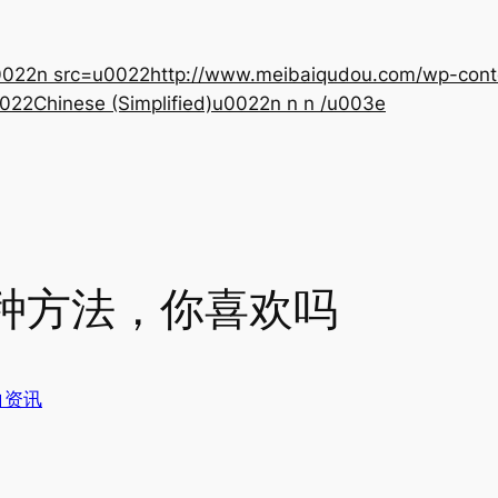
22n src=u0022http://www.meibaiqudou.com/wp-content
022Chinese (Simplified)u0022n n n /u003e
种方法，你喜欢吗
白资讯