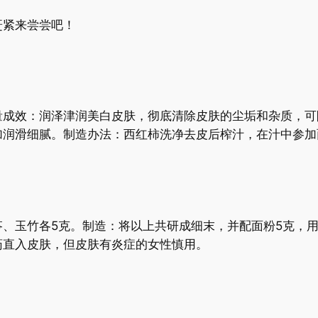
赶紧来尝尝吧！
量成效：润泽津润美白皮肤，彻底清除皮肤的尘垢和杂质，可
加润滑细腻。制造办法：西红柿洗净去皮后榨汁，在汁中参加
、玉竹各5克。制造：将以上共研成细末，并配面粉5克，用
药直入皮肤，但皮肤有炎症的女性慎用。