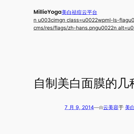
跳
美白祛痘云平台
至
n u003cimgn class=u0022wpml-ls-flagu00
内
cms/res/flags/zh-hans.pngu0022n alt=u0
容
自制美白面膜的几
7 月 9, 2014
—
云美容
于
美
由