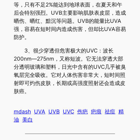
等，只有不足2%能达到地球表面，在夏天和午
后会特别强烈。UVB主要影响肌肤表皮层，造成
晒伤、晒红、黯沉等问题。UVB的能量比UVA
强，容易在短时间内造成伤害，但却比UVA容易
防护。
3、很少穿透但危害极大的UVC：波长
200nm—275nm，又称短波。它无法穿透大部
分透明玻璃和塑料，日光中含有的UVC几乎被臭
氧层完全吸收。它对人体伤害非常大，短时间照
射即可灼伤皮肤，长期或高强度照射还会造成皮
肤癌。
mdash
UVA
UVB
UVC
伤疤
疤痕
祛痘
精
油
美白