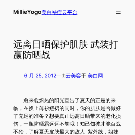
跳
美白祛痘云平台
至
内
容
远离日晒保护肌肤 武装打
赢防晒战
6 月 25, 2012
—
云美容
于
美白网
由
愈来愈炽热的阳光宣告了夏天的正是的来
临，在换上薄衫短裙的同时，你的肌肤是否做好
了充足的准备？想要真正远离日晒带来的老化损
伤，一瓶防晒霜远远不够哦！知己知彼才能百战
不殆，了解夏天皮肤最大的敌人–紫外线，姐妹