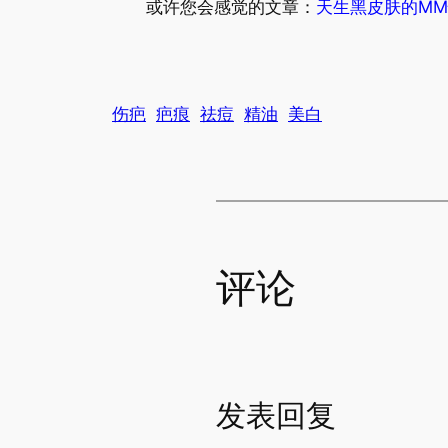
或许您会感觉的文章：
天生黑皮肤的M
伤疤
疤痕
祛痘
精油
美白
评论
发表回复