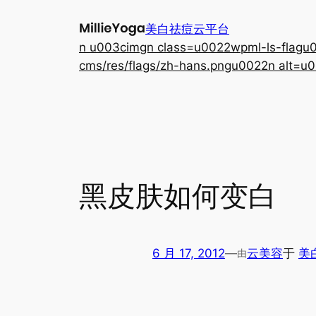
跳
美白祛痘云平台
至
n u003cimgn class=u0022wpml-ls-flagu00
内
cms/res/flags/zh-hans.pngu0022n alt=u0
容
黑皮肤如何变白
6 月 17, 2012
—
云美容
于
美
由