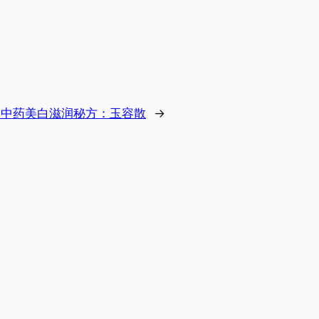
中药美白滋润秘方：玉容散
→