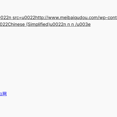
22n src=u0022http://www.meibaiqudou.com/wp-content
022Chinese (Simplified)u0022n n n /u003e
白网