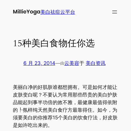
跳
美白祛痘云平台
至
内
容
15种美白食物任你选
6 月 23, 2014
—
云美容
于
美白资讯
由
美丽白净的好肌肤谁都想拥有。可是如何才能让
皮肤变白呢？不要认为常用那些昂贵的美白护肤
品能起到事半功倍的效不雅，最健康最值得依附
的┞氛样纯天然美白食疗方最靠得住。如今，为
须要美白的你推荐15个美白的饮食疗法，好皮肤
是如许吃出来的。