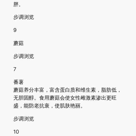
胖。
步调浏览
9
蘑菇
步调浏览
7
番薯
蘑菇养分丰富，富含蛋白质和维生素，脂肪低，
无胆固醇。食用蘑菇会使女性雌激素渗出更旺
盛，能防老抗衰，使肌肤艳丽。
步调浏览
10