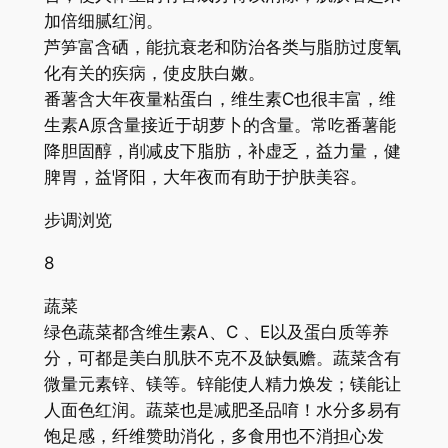
加倍细腻红润。
芦笋富含硒，能抗衰老和防治各类与脂肪过度氧
化有关的疾病，使皮肤白嫩。
番薯含大年夜量粘蛋白，维生素C也很丰富，维
生素A原含量接近于胡萝卜的含量。常吃番薯能
降胆固醇，削减皮下脂肪，补虚乏，益力量，健
脾胃，益肾阳，大年夜而有助于护肤美容。
步调浏览
8
蔬菜
绿色蔬菜都含维生素A、C 、E以及蛋白质等养
分，可都是美白肌肤不克不及缺氨赡。蔬菜含有
微量元素锌、镁等。锌能使人精力焕发；镁能让
人面色红润。蔬菜也是减肥圣品唷！水分多易有
饱足感，纤维赞助消化，多食用也不消担心发