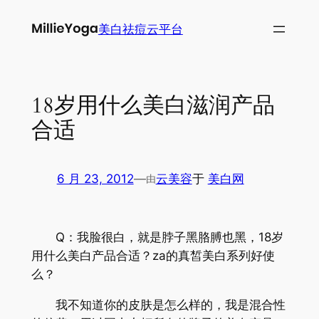
跳
美白祛痘云平台
至
内
容
18岁用什么美白滋润产品
合适
6 月 23, 2012
—
云美容
于
美白网
由
Q：我脸很白，就是脖子黑胳膊也黑，18岁
用什么美白产品合适？za的真皙美白系列好使
么？
我不知道你的皮肤是怎么样的，我是混合性