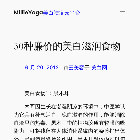
跳
美白祛痘云平台
至
内
容
30种廉价的美白滋润食物
6 月 20, 2012
—
云美容
于
美白网
由
美白食物1：黑木耳
木耳因生长在潮湿阴凉的环境中，中医学认
为它具有补气活血、凉血滋润的作用，能够消除
血液里的热毒。黑木耳中的植物胶质有较强的吸
附力，可将残留在人体消化系统内的杂质排出体
外，起到清胃涤肠的作用。黑木耳对体内难以消