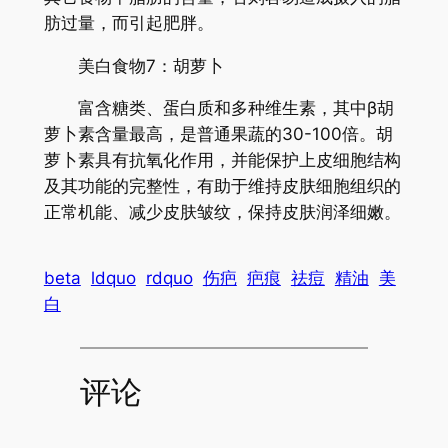
肪过量，而引起肥胖。
美白食物7：胡萝卜
富含糖类、蛋白质和多种维生素，其中β胡
萝卜素含量最高，是普通果蔬的30-100倍。胡
萝卜素具有抗氧化作用，并能保护上皮细胞结构
及其功能的完整性，有助于维持皮肤细胞组织的
正常机能、减少皮肤皱纹，保持皮肤润泽细嫩。
beta
ldquo
rdquo
伤疤
疤痕
祛痘
精油
美
白
评论