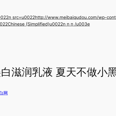
22n src=u0022http://www.meibaiqudou.com/wp-content
022Chinese (Simplified)u0022n n n /u003e
美白滋润乳液 夏天不做小
白网