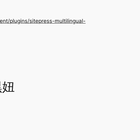
/plugins/sitepress-multilingual-
黑妞