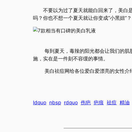
不要以为过了夏天就能白回来了，美白是春
吗？你也不想一个夏天就让你变成“小黑妞”
每到夏天，毒辣的阳光都会让我们的肌肤不
施，实在是一件刻不容缓的事情。
美白祛痘网给各位爱白爱漂亮的女性介绍8
ldquo
nbsp
rdquo
伤疤
疤痕
祛痘
精油