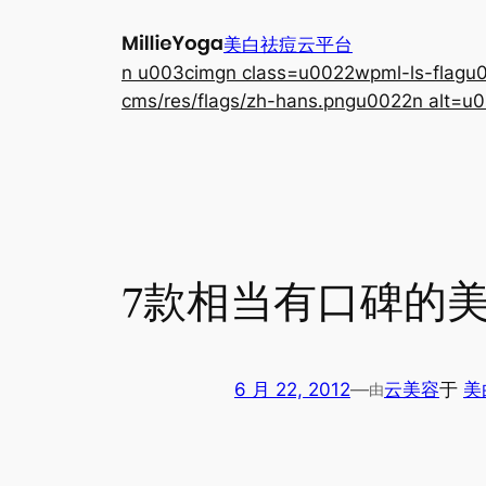
跳
美白祛痘云平台
至
n u003cimgn class=u0022wpml-ls-flagu00
内
cms/res/flags/zh-hans.pngu0022n alt=u0
容
7款相当有口碑的
6 月 22, 2012
—
云美容
于
美
由