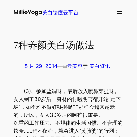
跳
美白祛痘云平台
至
内
容
7种养颜美白汤做法
8 月 29, 2014
—
云美容
于
美白资讯
由
(3)、参加盐调味，最后放入喷鼻菜提味。
女人到了30岁后，身材的付啦明官都开端“走下
坡”，如不雅不做好移揭捉，那样会越来越老
的，所以，女人30岁后的呵护很重要。
沉重的工作压力、不规律的生活习惯、不合理的
饮食……稍不留心，就会进入“黄脸婆”的行列：