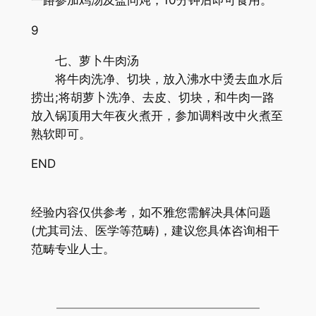
一路参加鸡汤及盐同炖，10分钟后即可食用。
9
七、萝卜牛肉汤
将牛肉洗净、切块，放入沸水中烫去血水后
捞出;将胡萝卜洗净、去皮、切块，和牛肉一路
放入锅顶用大年夜火煮开，参加调料改中火煮至
熟软即可。
END
经验内容仅供参考，如不雅您需解决具体问题
(尤其司法、医学等范畴)，建议您具体咨询相干
范畴专业人士。