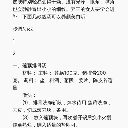
皮肤特别轻易变得干燥、没有光泽，眼角、嘴角
也会静静冒出小小的细纹。奔三的女人要学会进
补，下面几款靓汤可以养颜美白哦!
步调/办法
1
2
一、莲藕排骨汤
材料： 主料： 莲藕100克、猪排骨200
克。 调料： 盐、料酒、葱段、姜片、陈皮各适
量。
做法：
(1)、排骨洗净斩段，焯水待用;莲藕洗净，
去皮，切成滚刀块，备用。
(3)、放入莲藕块，再次煮开锅后换小火慢
炖至熟烂，调入适量的盐即可。