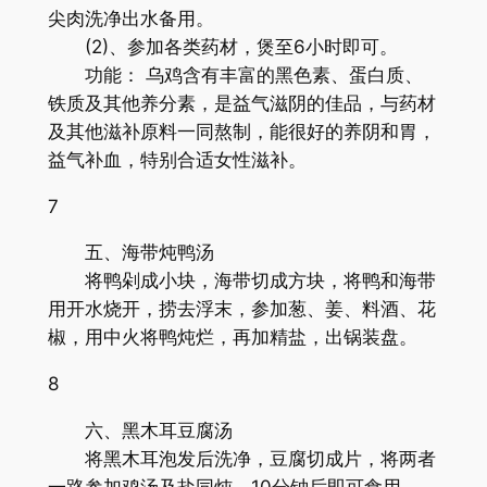
尖肉洗净出水备用。
(2)、参加各类药材，煲至6小时即可。
功能： 乌鸡含有丰富的黑色素、蛋白质、
铁质及其他养分素，是益气滋阴的佳品，与药材
及其他滋补原料一同熬制，能很好的养阴和胃，
益气补血，特别合适女性滋补。
7
五、海带炖鸭汤
将鸭剁成小块，海带切成方块，将鸭和海带
用开水烧开，捞去浮末，参加葱、姜、料酒、花
椒，用中火将鸭炖烂，再加精盐，出锅装盘。
8
六、黑木耳豆腐汤
将黑木耳泡发后洗净，豆腐切成片，将两者