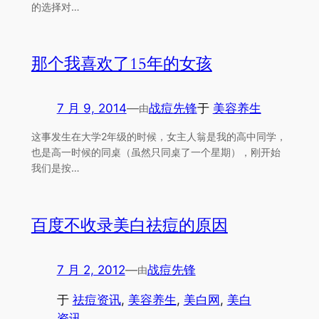
的选择对…
那个我喜欢了15年的女孩
7 月 9, 2014
—
战痘先锋
于
美容养生
由
这事发生在大学2年级的时候，女主人翁是我的高中同学，
也是高一时候的同桌（虽然只同桌了一个星期），刚开始
我们是按…
百度不收录美白祛痘的原因
7 月 2, 2012
—
战痘先锋
由
于
祛痘资讯
, 
美容养生
, 
美白网
, 
美白
资讯