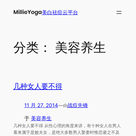
跳
美白祛痘云平台
至
内
容
分类：
美容养生
几种女人要不得
11 月 27, 2014
—
战痘先锋
由
于
美容养生
几种女人要不得 从性心理的角度来讲，有十种女人在男人
看来属于是败夫女，是绝大多数男人娶妻时惟恐避之不及