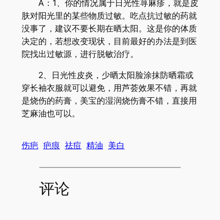
A：1、你的情况属于日光性荨麻疹，就是皮
肤对阳光里的某些物质过敏。吃点抗过敏的药就
没事了，建议不要长期在晒太阳。这是你的体质
决定的，若想改变现状，目前最好的办法是到医
院找出过敏源，进行脱敏治疗。
2、日光性皮炎，少晒太阳脸涂抹防晒霜或
穿长袖衣服就可以避免，用芦荟效果不错，再就
是烧伤的药膏，美宝的湿润烧伤膏不错，直接用
芝麻油也可以。
伤疤
疤痕
祛痘
精油
美白
评论