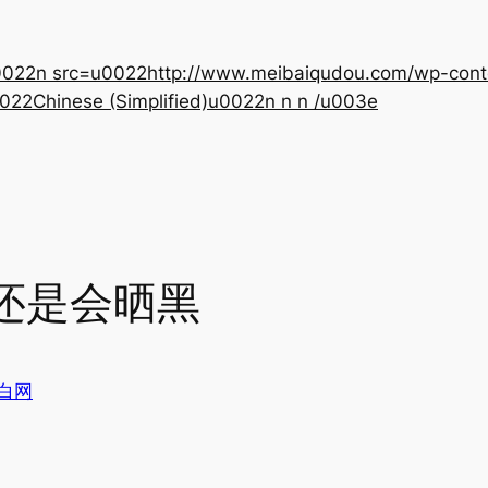
22n src=u0022http://www.meibaiqudou.com/wp-content
022Chinese (Simplified)u0022n n n /u003e
还是会晒黑
白网