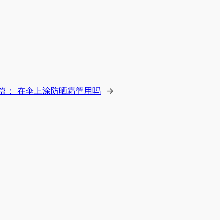
篇：
在伞上涂防晒霜管用吗
→