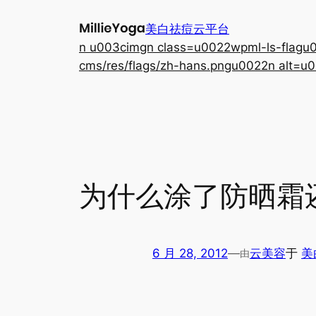
跳
美白祛痘云平台
至
n u003cimgn class=u0022wpml-ls-flagu00
内
cms/res/flags/zh-hans.pngu0022n alt=u0
容
为什么涂了防晒霜
6 月 28, 2012
—
云美容
于
美
由