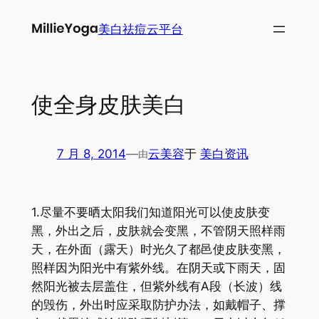
跳
美白祛痘云平台
至
内
容
使全身皮肤美白
7 月 8, 2014
—
云美容
于
美白资讯
由
1.尽量不要晒太阳我们知道阳光可以使皮肤变
黑，外出之后，皮肤就会变黑，不管阴天照样雨
天，在外面（露天）时光久了都邑使皮肤变黑，
照样因为阳光中有紫外线。在阴天或下雨天，固
然阳光被去层盖住，但紫外线有A段（长波）线
的毁伤，外出时应采取防护办法，如戴帽子、撑