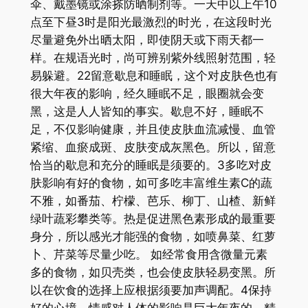
伞、戴墨镜或涂搽防晒制剂等。一天中以上午10
点至下昼3时是阳光最激烈的时光，在这段时光
尽量避免外出晒太阳，即使阴天或下雨天都一
样。在规语光时，尚可辨别紫外线照射范围，轻
易躲避。22留意歇息和睡眠，这个对皮肤色也有
很大年夜的影响，经久睡眠不足，眼圈就会变
黑，这是人人皆知的事实。歇息不好，睡眠不
足，不仅影响健康，并且使皮肤血流减慢、血管
紧缩、血瘀成斑、皮肤变成灰黑色。所以，留意
恰当的歇息和充分的睡眠是须要的。3多吃对皮
肤影响有好的食物，如可多吃丰富维生素C的蔬
不雅，如番茄、柠檬、芭乐、柳丁、山楂、新鲜
绿叶蔬彩攀类等。热是促进黑色素形成的最重要
身分，所以感光才能强的食物，如喷鼻菜、红萝
卜、芹菜等尽量少吃。 如经常食用含微量元素
多的食物，如贝壳类，也会使皮肤轻易变黑。所
以在饮食的选择上应根据须要加声调配。4保持