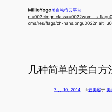
跳
美白祛痘云平台
至
n u003cimgn class=u0022wpml-ls-flagu00
内
cms/res/flags/zh-hans.pngu0022n alt=u0
容
几种简单的美白方
7 月 10, 2014
—
云美容
于
美
由