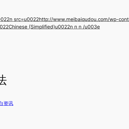
22n src=u0022http://www.meibaiqudou.com/wp-content
022Chinese (Simplified)u0022n n n /u003e
法
白资讯