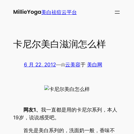
跳
美白祛痘云平台
至
内
容
卡尼尔美白滋润怎么样
6 月 22, 2012
—
云美容
于
美白网
由
网友1、
我一直都是用的卡尼尔系列，本人
19岁，说说感受吧。
首先是美白系列的，洗面奶一般，香味不