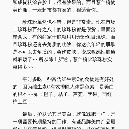
和成糊状涂在脸上，很有效果的。而且薏仁粉物
美价廉，一般超市都有卖的，很适合你。
珍珠粉虽然也不错，但是非常贵。现在市场
上珍珠粉百分之八十的珍珠粉都是假货，里面含
铅含汞，有的商家干脆就用贝壳粉鱼目混珠。而
且珍珠粉还有去角质的功效，你这么年轻的肌肤
是不可以去角质的，会伤皮肤，变成敏感性肤质
就麻烦了~~所以综上所述，薏仁粉比珍珠粉实
惠得多~~
平时多吃一些富含维生素C的食物是有好处
的，因为维生素C有效排除人体黑色素，是美白
的根本~~如：橙子、桔子、芦荟、苹果、西红
柿土豆……
最后，护肤尤其是美白，就像减肥一样，是
一项需要长期坚持的工作。有些品牌美白产品最
然可以立竿见影，但是对年轻的肌肤的伤害性非