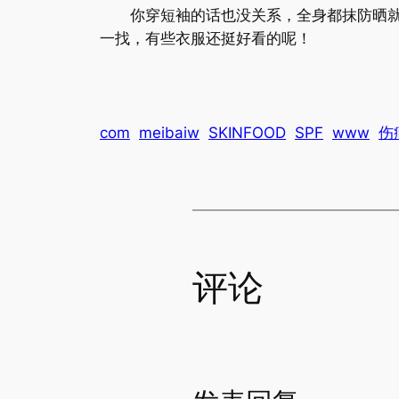
你穿短袖的话也没关系，全身都抹防晒就好
一找，有些衣服还挺好看的呢！
com
meibaiw
SKINFOOD
SPF
www
伤
评论