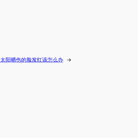
被太阳晒伤的脸发红该怎么办
→