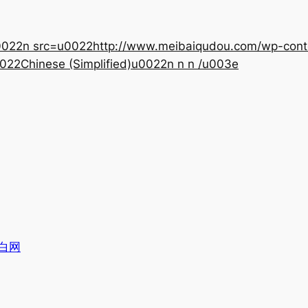
22n src=u0022http://www.meibaiqudou.com/wp-content
022Chinese (Simplified)u0022n n n /u003e
白网