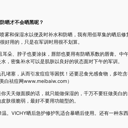
何防晒才不会晒黑呢？
雾和保湿水以便及时补水和防晒，我有用佰草集的晒后修
也很好用的，只是在军训时用很不划算。
，而且耳朵、脖子也要涂抹，唇部也要用有防晒系数的唇膏。中
失水，密集补水可以是肌肤以良好的状态面对下午的军训。
堵塞，从而引发痘痘等困扰！还要忌食光感食物，多吃含有
痘网www.meibaiw.com）
天天做面膜的话，就只能做保湿的，千万不要狂做美白的
的皮肤很脆弱，最好不要用功能型的。
降温。VICHY晒后急护修护乳适合暴晒后使用。还有一种东