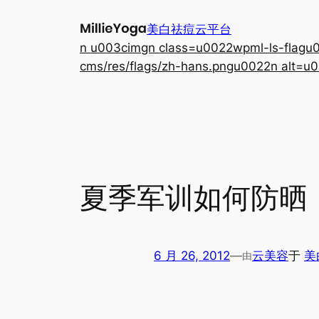
跳
美白祛痘云平台
至
n u003cimgn class=u0022wpml-ls-flagu00
内
cms/res/flags/zh-hans.pngu0022n alt=u0
容
夏季军训如何防晒
6 月 26, 2012
—
云美容
于
美
由