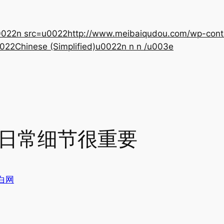
22n src=u0022http://www.meibaiqudou.com/wp-content
022Chinese (Simplified)u0022n n n /u003e
 日常细节很重要
白网