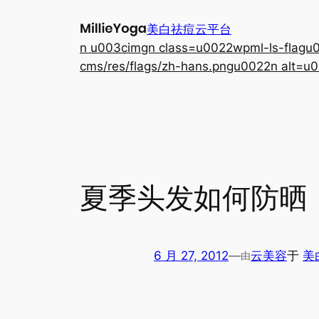
跳
美白祛痘云平台
至
n u003cimgn class=u0022wpml-ls-flagu00
内
cms/res/flags/zh-hans.pngu0022n alt=u0
容
夏季头发如何防晒
6 月 27, 2012
—
云美容
于
美
由