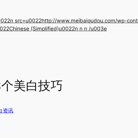
22n src=u0022http://www.meibaiqudou.com/wp-content
022Chinese (Simplified)u0022n n n /u003e
8个美白技巧
白资讯