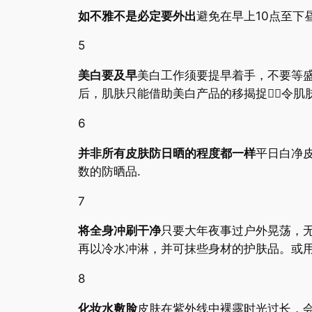
如不雅不是必定要外出
避免在早上10点至下
5
美白要及早
美白工作须要提早着手，不要等盛
后，肌肤只能借助美白产品的移揭捉，令肌
6
并非所有皮肤防日晒的程度都一样
平日白净
数的防晒品.
7
将全身冲刷干净
只要大年夜事过户外晃荡，
再以冷水冲淋，并可抹些身材的护肤品。或
8
化妆水敷脸
皮肤在紫外线中裸露时光过长，会