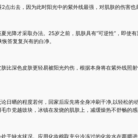
昼2点出去，因为此时阳光中的紫外线最强，对肌肤的伤害也
夏光降才采取办法。25岁之前，肌肤具有“可逆性”，即使有
肤恢答复复兴有的白净。
皮肤比深色皮肤更轻易被阳光灼伤，根据本身将在紫外线照射
无论日晒的程度若何，回家后应先将全身冲刷干净,以轻松的
用毛巾党越豉块，冰镇在发烧的肌肤上，减缓燥热不舒畅的感
处于缺水状况。应用化妆棉取充分冷冻过的化妆水在两腮进行