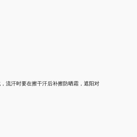
成，流汗时要在擦干汗后补擦防晒霜，遮阳对