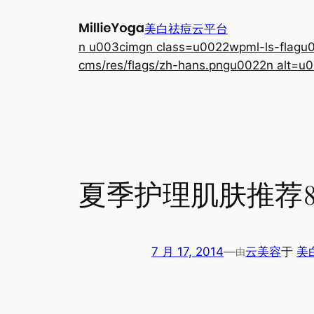
跳
美白祛痘云平台
至
n u003cimgn class=u0022wpml-ls-flagu00
内
cms/res/flags/zh-hans.pngu0022n alt=u0
容
夏季护理肌肤推荐
7 月 17, 2014
—
云美容
于
美
由