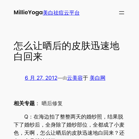
跳
美白祛痘云平台
至
内
容
怎么让晒后的皮肤迅速地
白回来
6 月 27, 2012
—
云美容
于
美白网
由
相关专题
：
晒后修复
Q：在海边拍了整整两天的婚纱照，结果脱
下了婚纱后，全身除了婚纱部位，全都成了小麦
色，天啊，怎么让晒后的皮肤迅速地白回来？还