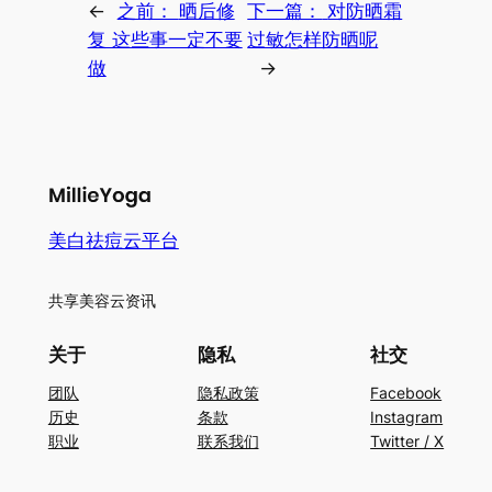
←
之前：
晒后修
下一篇：
对防晒霜
复 这些事一定不要
过敏怎样防晒呢
做
→
美白祛痘云平台
共享美容云资讯
关于
隐私
社交
团队
隐私政策
Facebook
历史
条款
Instagram
职业
联系我们
Twitter / X