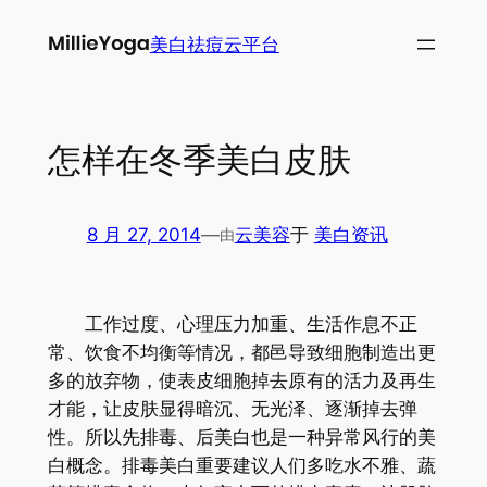
跳
美白祛痘云平台
至
内
容
怎样在冬季美白皮肤
8 月 27, 2014
—
云美容
于
美白资讯
由
工作过度、心理压力加重、生活作息不正
常、饮食不均衡等情况，都邑导致细胞制造出更
多的放弃物，使表皮细胞掉去原有的活力及再生
才能，让皮肤显得暗沉、无光泽、逐渐掉去弹
性。所以先排毒、后美白也是一种异常风行的美
白概念。排毒美白重要建议人们多吃水不雅、蔬