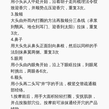
用小头从人中处开始，沿着胡子走向梳理法令纹
致迎香穴，并顺势点压迎香穴，重复3次。
3.脸颊
大头由外而内打圈的方法再脸颊分三条线（承浆
到翳风、地仓到耳门、迎香到太阳）拉抹，重复
3次。
4.鼻子
用大头先从鼻头正面刮向鼻根，然后以同样的手
法刮抹鼻翼两侧。重复3次
5.眼周
用小头由内眼角开始，沿上下眼眶拉抹，到眼尾
时挑出，两眼各6次。
6.额头
用小头再二头写“井”字的手法，横竖交替疏通额
部经络。
1.按摩前后，用手大面积轻轻打圈，安抚肌肤，
并点按脸部穴位。按摩前可涂抹通经开穴的产品