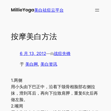
跳
美白祛痘云平台
至
内
容
按摩美白方法
6 月 13, 2012
—
战痘先锋
由
于
美白网
, 
美白资讯
1.两侧
用小头由下巴正中，沿着下颌骨相脸部右侧拉
抹，滑到耳后，再向下拉致肩胛，重复6次后再
做左脸。
2.嘴周