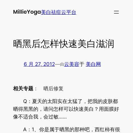
跳
美白祛痘云平台
至
内
容
晒黑后怎样快速美白滋润
6 月 27, 2012
—
云美容
于
美白网
由
相关专题
：
晒后修复
Q：夏天的太阳实在太猛了，把我的皮肤都
晒得黑黑的，请问怎样可以快速美白？用面膜好
像不适合我，会过敏……
A：1、你是属于晒黑的那种吧，西红柿有很