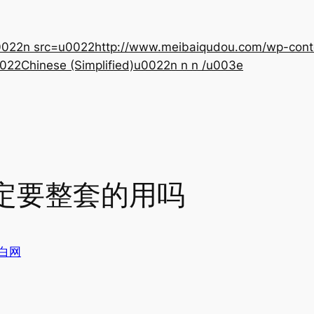
22n src=u0022http://www.meibaiqudou.com/wp-content
022Chinese (Simplified)u0022n n n /u003e
定要整套的用吗
白网