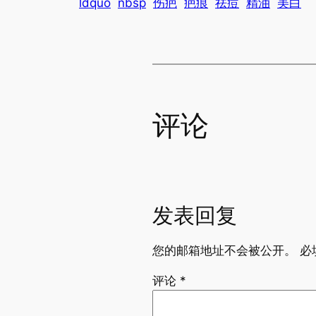
ldquo
nbsp
伤疤
疤痕
祛痘
精油
美白
评论
发表回复
您的邮箱地址不会被公开。
必
评论
*