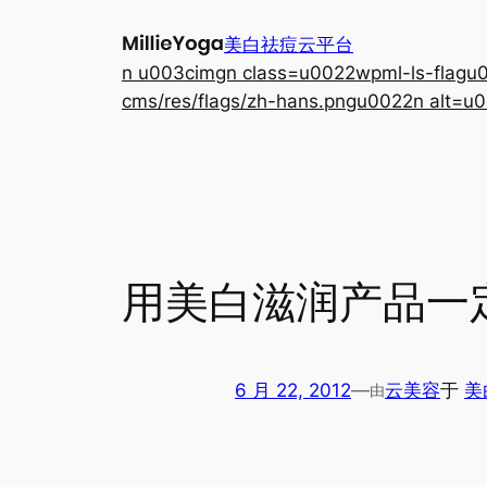
跳
美白祛痘云平台
至
n u003cimgn class=u0022wpml-ls-flagu00
内
cms/res/flags/zh-hans.pngu0022n alt=u0
容
用美白滋润产品一
6 月 22, 2012
—
云美容
于
美
由