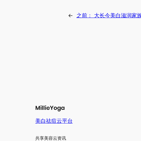
←
之前：
大长今美白滋润家
美白祛痘云平台
共享美容云资讯