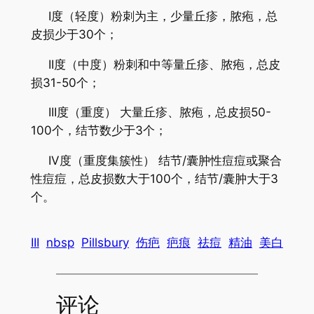
I度（轻度）粉刺为主，少量丘疹，脓疱，总
皮损少于30个；
II度（中度）粉刺和中等量丘疹、脓疱，总皮
损31-50个；
III度（重度） 大量丘疹、脓疱，总皮损50-
100个，结节数少于3个；
IV度（重度集簇性） 结节/囊肿性痘痘或聚合
性痘痘，总皮损数大于100个，结节/囊肿大于3
个。
III
nbsp
Pillsbury
伤疤
疤痕
祛痘
精油
美白
评论