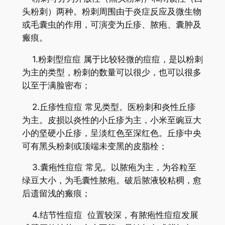
头粉刺）两种。粉刺周围由于炎症反应及微生物
或毛囊虫的作用，可演变为丘疹、脓疱、囊肿及
瘢痕。
1.粉刺型痘痘 属于比较轻微的痘痘，是以粉刺
为主的类型，粉刺的数量可以很少，也可以很多
以至于满脸密布；
2.丘疹性痘痘 常见类型。医粉刺和炎性丘疹
为主。皮损以炎性的小丘疹为主，小米至豌豆大
小的坚硬小丘疹，呈淡红色至深红色。丘疹中央
可有黑头粉刺或顶端未变黑的皮脂栓；
3.囊疱性痘痘 常见。以脓疱为主，为谷粒至
绿豆大小，为毛囊性脓疱。破后脓液较粘稠，愈
后遗留浅的瘢痕；
4.结节性痘痘 位置较深，有脓疱性痘痘发展