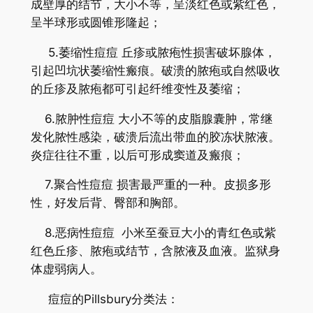
成壁厚的结节，大小不等，呈淡红色或紫红色，
呈半球形或圆锥形隆起；
5.萎缩性痘痘 丘疹或脓疱性损害破坏腺体，
引起凹坑状萎缩性瘢痕。破溃的脓疱或自然吸收
的丘疹及脓疱都可引起纤维变性及萎缩；
6.脓肿性痘痘 大小不等的皮脂腺囊肿，常继
发化脓性感染，破溃后流出带血的胶冻状脓液。
炎症往往不重，以后可形成窦道及瘢痕；
7.聚合性痘痘 损害最严重的一种。皮损多形
性，好发后背、臀部和胸部。
8.恶病性痘痘 小米至蚕豆大小的青红色或紫
红色丘疹、脓疱或结节，含脓液及血液。监狱身
体虚弱病人。
痘痘的Pillsbury分类法：