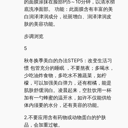
的面膜涂抹在脸部约5～10分钟，以清水彻
底洗净面部。 功能：此面膜含有丰富的美
白润泽津润成分，祛斑增白、润泽津润皮
肤的美容功能。
步调浏览
5
秋冬换季美白的办法STEP5：改变生活习
惯 包管充分的睡眠 ，不要熬夜；多喝水，
少吃油炸食物，多吃水不雅蔬菜，如柠
檬，可以加强美白弹力，还有柑橘，能是
肌肤舒缓润白。凌晨起来，空肚饮用一杯
加有一勺蜂蜜的温开水，如许不仅能供给
体内须要的水分，还有美容的功能。
2.不要应用含有药物或动物蛋白的护肤
品，会加重过敏。