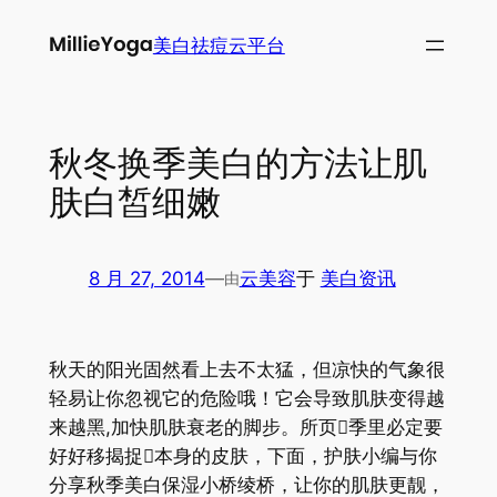
跳
美白祛痘云平台
至
内
容
秋冬换季美白的方法让肌
肤白皙细嫩
8 月 27, 2014
—
云美容
于
美白资讯
由
秋天的阳光固然看上去不太猛，但凉快的气象很
轻易让你忽视它的危险哦！它会导致肌肤变得越
来越黑,加快肌肤衰老的脚步。所页季里必定要
好好移揭捉本身的皮肤，下面，护肤小编与你
分享秋季美白保湿小桥绫桥，让你的肌肤更靓，