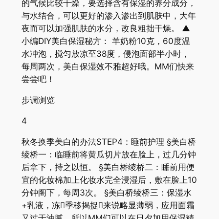
的气候比较干燥，要选择含有保湿的养分成分，
与水结合，可以更好的渗入渗出到肌肤中，大年
夜而可以加强肌肤的水分，改良粗拙干燥。 ▲
小编DIY美白保湿秘方： 羊奶粉10克，60度温
水冲泡，搅匀放凉至38度，侵泡面部半小时，
每周两次，美白保湿效不雅超好哦。MM们快来
尝尝吧！
步调浏览
4
秋冬换季美白的办法STEP4：睡前护理 §美白桥
绫桥一：临睡前将黄瓜切片放在脸上，过几分钟
后拿下，持之以恒。 §美白桥绫桥二：睡前用便
宜的化妆棉加上化妆水完全浸湿后，敷在脸上10
分钟阁下，每周3次。 §美白桥绫桥三：保湿水
+乳液，冻季移揭捉来说略显薄弱，应用面霜
又过于油腻。所以MM们可以在日夕加用保湿精