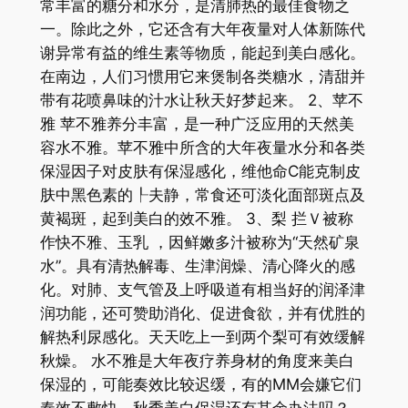
常丰富的糖分和水分，是清肺热的最佳食物之
一。除此之外，它还含有大年夜量对人体新陈代
谢异常有益的维生素等物质，能起到美白感化。
在南边，人们习惯用它来煲制各类糖水，清甜并
带有花喷鼻味的汁水让秋天好梦起来。 2、苹不
雅 苹不雅养分丰富，是一种广泛应用的天然美
容水不雅。苹不雅中所含的大年夜量水分和各类
保湿因子对皮肤有保湿感化，维他命C能克制皮
肤中黑色素的┞夫静，常食还可淡化面部斑点及
黄褐斑，起到美白的效不雅。 3、梨 拦Ｖ被称
作快不雅、玉乳 ，因鲜嫩多汁被称为“天然矿泉
水”。具有清热解毒、生津润燥、清心降火的感
化。对肺、支气管及上呼吸道有相当好的润泽津
润功能，还可赞助消化、促进食欲，并有优胜的
解热利尿感化。天天吃上一到两个梨可有效缓解
秋燥。 水不雅是大年夜疗养身材的角度来美白
保湿的，可能奏效比较迟缓，有的MM会嫌它们