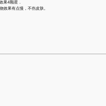
效果4颗星．
物效果有点慢，不伤皮肤。