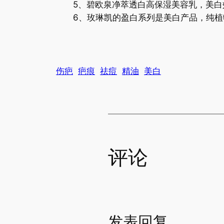
5、碧欧泉净萃透白高保湿美容乳，美白
6、玫琳凯的盈白系列是美白产品，纯植
伤疤
疤痕
祛痘
精油
美白
评论
发表回复