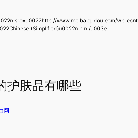
22n src=u0022http://www.meibaiqudou.com/wp-content
022Chinese (Simplified)u0022n n n /u003e
的护肤品有哪些
白网