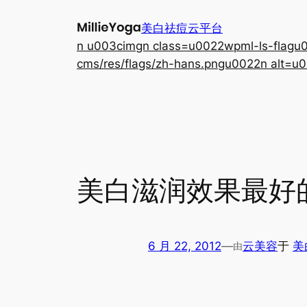
跳
美白祛痘云平台
至
n u003cimgn class=u0022wpml-ls-flagu00
内
cms/res/flags/zh-hans.pngu0022n alt=u0
容
美白滋润效果最好
6 月 22, 2012
—
云美容
于
美
由