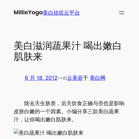
跳
美白祛痘云平台
至
内
容
美白滋润蔬果汁 喝出嫩白
肌肤来
6 月 18, 2012
—
云美容
于
美白网
由
除去天生肤质，后天饮食正确与否也是影响
皮肤白嫩的一个因素。小编分享三款美白蔬果
汁，让你喝出嫩白肌肤来。