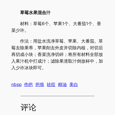
草莓水果混合汁
材料：草莓6个、苹果1个、大番茄1个、香
菜少许。
作法：用盐水洗净草莓、苹果、大番茄。草
莓去除果蒂，苹果削去外皮并切除内核，对切后
再切成小块；香菜洗净切碎；将所有材料全部放
入果汁机中打成汁；滤除果渣取汁倒放杯中，加
入少许冰块即可。
nbsp
伤疤
疤痕
祛痘
精油
美白
评论