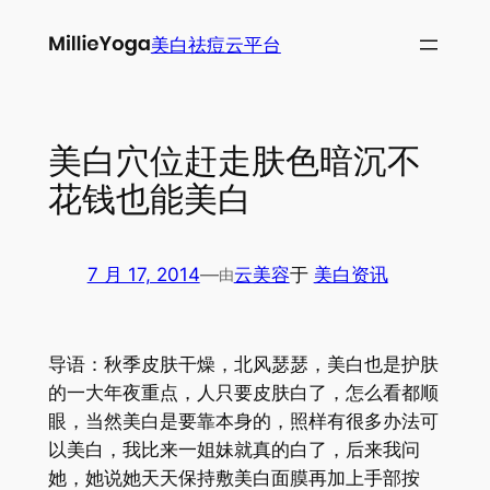
跳
美白祛痘云平台
至
内
容
美白穴位赶走肤色暗沉不
花钱也能美白
7 月 17, 2014
—
云美容
于
美白资讯
由
导语：秋季皮肤干燥，北风瑟瑟，美白也是护肤
的一大年夜重点，人只要皮肤白了，怎么看都顺
眼，当然美白是要靠本身的，照样有很多办法可
以美白，我比来一姐妹就真的白了，后来我问
她，她说她天天保持敷美白面膜再加上手部按